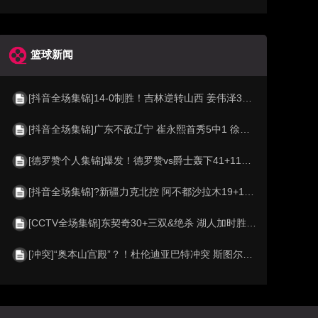
篮球新闻
[抖音全场集锦]14-0制胜！吉林逆转山西 姜伟泽32+6 威尔逊27+21 迪亚洛24+6
[抖音全场集锦]广东不敌辽宁 崔永熙首秀5中1 徐杰5中0 付豪26+9 莫兰德21板
[德罗赞个人集锦]爆发！德罗赞vs爵士轰下41+11集锦
[抖音全场集锦]?新疆力克北控 阿不都沙拉木19+11+4 劳森17+6+5 里勒32分
[CCTV全场集锦]东契奇30+三双&绝杀 湖人加时胜掘金 约基奇三双 穆雷14中1
[冲突]“奥本山宫殿”？！杜伦迪亚巴特冲突 斯图尔特抱不平冲进场打架