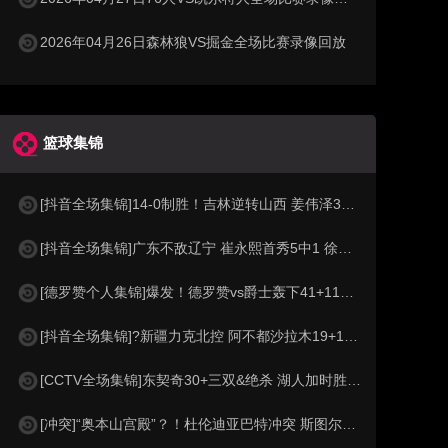
2026年04月26日森林狼VS掘金全场比赛录像回放
篮球集锦
[抖音全场集锦]14-0制胜！吉林逆转山西 姜伟泽32+6 威尔逊27+21 迪亚洛24+6
[抖音全场集锦]广东不敌辽宁 崔永熙首秀5中1 徐杰5中0 付豪26+9 莫兰德21板
[德罗赞个人集锦]爆发！德罗赞vs爵士轰下41+11集锦
[抖音全场集锦]?新疆力克北控 阿不都沙拉木19+11+4 劳森17+6+5 里勒32分
[CCTV全场集锦]东契奇30+三双&绝杀 湖人加时胜掘金 约基奇三双 穆雷14中1
[冲突]“奥本山宫殿”？！杜伦迪亚巴特冲突 斯图尔特抱不平冲进场打架