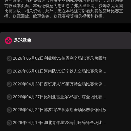
过的盛宴。为避免错过【弗洛里亚纳vs沙姆洛克直播】，建议您提
前收藏本页面。本站还特意为您汇总了弗洛里亚纳、沙姆洛克近期
比赛回放，相关资讯，此外，您在本站还可以看到其他篮球比赛直
播、欧冠回放、欧冠集锦、欧冠赛程等相关视频和数据。
足球录像
2026年05月02日利兹联VS伯恩利全场比赛录像回放
2026年05月01日河南队VS辽宁铁人全场比赛录像回放
2026年04月28日西班牙人VS莱万特全场比赛录像回放
2026年04月27日比利亚雷亚尔VS塞尔塔全场比赛录像回放
2026年04月22日赫罗纳VS贝蒂斯全场比赛录像回放
2026年04月19日湖北青年星VS海门珂缔缘全场比赛录像回放