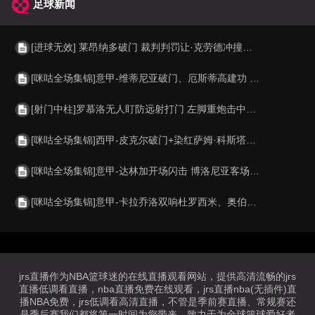
足球新闻
[进球无效] 莱昂纳多破门 裁判判罚让·克劳德冲撞李昊 进球无效
[咪咕全场集锦]意甲-维蒂尼亚破门、厄斯蒂高建功 热那亚客场2-0维罗纳
[射门中柱]罗慕洛无人盯防远射打门 左脚重炮击中立柱外侧
[咪咕全场集锦]西甲-皮克尔破门+染红萨姆·科斯塔建功 马略卡2-1逆转西班牙人
[咪咕全场集锦]意甲-达林加开场闪击 博洛尼亚客场1-0萨索洛
[咪咕全场集锦]意甲-卡拉乔洛双响杜罗西米、奥伯特染红 十人比萨3-1十人卡利亚里
jrs直播作为NBA篮球迷的在线直播观看网站，提供高清流畅的jrs
直播低调看直播，nba直播免费在线观看，jrs直播nba(无插件)直
播NBA免费，jrs低调看高清直播，不管是季前赛直播、常规赛还
是季后赛我们都将第一时间为您带来，致力于为全球篮球爱好者