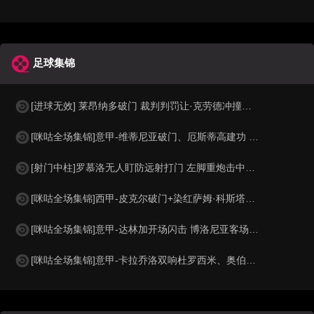
足球集锦
[进球无效] 莱昂纳多破门 裁判判罚让·克劳德冲撞李昊 进球无效
[咪咕全场集锦]意甲-维蒂尼亚破门、厄斯蒂高建功 热那亚客场2-0维罗纳
[射门中柱]罗慕洛无人盯防远射打门 左脚重炮击中立柱外侧
[咪咕全场集锦]西甲-皮克尔破门+染红萨姆·科斯塔建功 马略卡2-1逆转西班牙人
[咪咕全场集锦]意甲-达林加开场闪击 博洛尼亚客场1-0萨索洛
[咪咕全场集锦]意甲-卡拉乔洛双响杜罗西米、奥伯特染红 十人比萨3-1十人卡利亚里