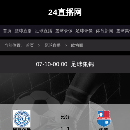
24直播网
首页
篮球直播
足球直播
篮球录像
足球录像
体育新闻
篮球集
当前位置:
首页
>
足球直播
>
欧协联
07-10-00:00
足球集锦
比分
1 : 1