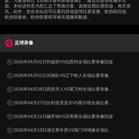
宴。为避免错过【黑格尔曼vs派德直播】，建议您提前收藏本页
面。本站还特意为您汇总了黑格尔曼、派德近期比赛回放，相关资
讯，此外，您在本站还可以看到其他篮球比赛直播、欧协联回放、
欧协联集锦、欧协联赛程等相关视频和数据。
足球录像
2026年05月02日利兹联VS伯恩利全场比赛录像回放
2026年05月01日河南队VS辽宁铁人全场比赛录像回放
2026年04月28日西班牙人VS莱万特全场比赛录像回放
2026年04月27日比利亚雷亚尔VS塞尔塔全场比赛录像回放
2026年04月22日赫罗纳VS贝蒂斯全场比赛录像回放
2026年04月19日湖北青年星VS海门珂缔缘全场比赛录像回放