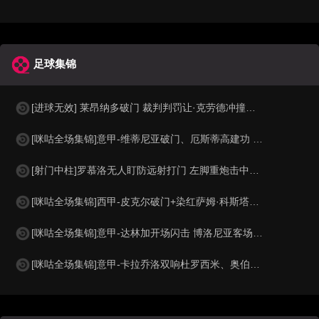
足球集锦
[进球无效] 莱昂纳多破门 裁判判罚让·克劳德冲撞李昊 进球无效
[咪咕全场集锦]意甲-维蒂尼亚破门、厄斯蒂高建功 热那亚客场2-0维罗纳
[射门中柱]罗慕洛无人盯防远射打门 左脚重炮击中立柱外侧
[咪咕全场集锦]西甲-皮克尔破门+染红萨姆·科斯塔建功 马略卡2-1逆转西班牙人
[咪咕全场集锦]意甲-达林加开场闪击 博洛尼亚客场1-0萨索洛
[咪咕全场集锦]意甲-卡拉乔洛双响杜罗西米、奥伯特染红 十人比萨3-1十人卡利亚里