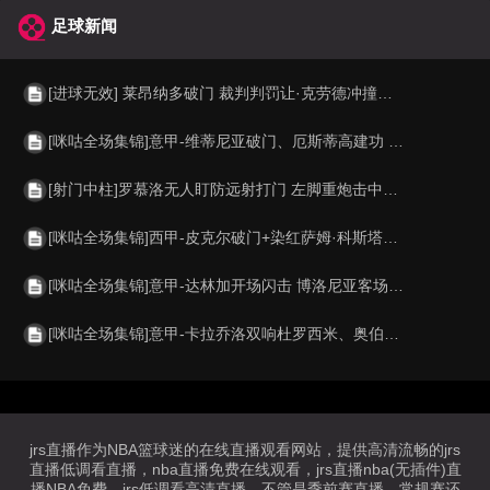
足球新闻
[进球无效] 莱昂纳多破门 裁判判罚让·克劳德冲撞李昊 进球无效
[咪咕全场集锦]意甲-维蒂尼亚破门、厄斯蒂高建功 热那亚客场2-0维罗纳
[射门中柱]罗慕洛无人盯防远射打门 左脚重炮击中立柱外侧
[咪咕全场集锦]西甲-皮克尔破门+染红萨姆·科斯塔建功 马略卡2-1逆转西班牙人
[咪咕全场集锦]意甲-达林加开场闪击 博洛尼亚客场1-0萨索洛
[咪咕全场集锦]意甲-卡拉乔洛双响杜罗西米、奥伯特染红 十人比萨3-1十人卡利亚里
jrs直播作为NBA篮球迷的在线直播观看网站，提供高清流畅的jrs
直播低调看直播，nba直播免费在线观看，jrs直播nba(无插件)直
播NBA免费，jrs低调看高清直播，不管是季前赛直播、常规赛还