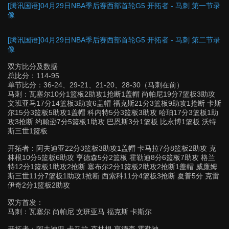
[腾讯国语]04月29日NBA季后赛西部首轮G5 开拓者 - 马刺 第一节录
像
[腾讯国语]04月29日NBA季后赛西部首轮G5 开拓者 - 马刺 第二节录
像
双方比分及数据
总比分：114-95
单节比分：36-24、29-21、21-20、28-30（马刺在前）
马刺：瓦塞尔10分1篮板2助攻1抢断1盖帽 尚帕尼19分7篮板3助攻
文班亚马17分14篮板3助攻6盖帽 福克斯21分3篮板9助攻1抢断 卡斯
尔15分3篮板5助攻1盖帽 科内特5分3篮板3助攻 哈珀17分3篮板1助
攻3抢断 约翰逊7分5篮板1助攻 巴恩斯3分1篮板 比永博1篮板 沃特
斯三世1篮板
开拓者：阿夫迪亚22分3篮板3助攻1盖帽 卡马拉7分8篮板2助攻 克
林根10分5篮板6助攻 亨德森5分2篮板 霍勒迪8分6篮板7助攻 格兰
特12分1篮板1助攻2抢断 塞布尔2分1篮板2助攻2抢断1盖帽 威廉姆
斯三世11分7篮板1助攻1抢断 西索科11分4篮板3抢断 夏普5分 克雷
伊奇2分1篮板2助攻
双方首发：
马刺：瓦塞尔 尚帕尼 文班亚马 福克斯 卡斯尔