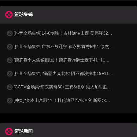
篮球集锦
[抖音全场集锦]14-0制胜！吉林逆转山西 姜伟泽32+6 威尔逊27+21 迪亚洛24+6
[抖音全场集锦]广东不敌辽宁 崔永熙首秀5中1 徐杰5中0 付豪26+9 莫兰德21板
[德罗赞个人集锦]爆发！德罗赞vs爵士轰下41+11集锦
[抖音全场集锦]?新疆力克北控 阿不都沙拉木19+11+4 劳森17+6+5 里勒32分
[CCTV全场集锦]东契奇30+三双&绝杀 湖人加时胜掘金 约基奇三双 穆雷14中1
[冲突]“奥本山宫殿”？！杜伦迪亚巴特冲突 斯图尔特抱不平冲进场打架
篮球新闻