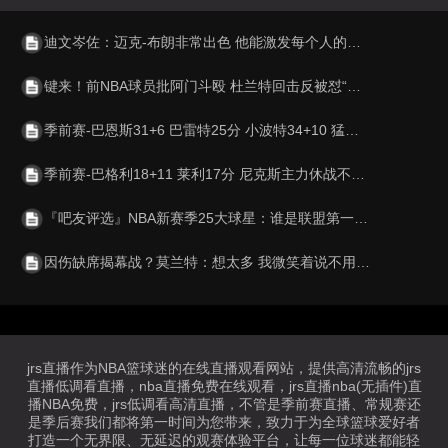
迪文岑佐：迈克-布朗非常出色 他能激发每个人的最大潜力
键来！前NBA球员批阿门斗殴 杜兰特回击反被怼“别又走另一条路”
季前赛-巴恩斯31+6 巴雷特25分 小波特34+10 猛龙险胜篮网
季前赛-巴格利18+11 莱利17分 尼克斯主力休战不敌奇才
『吧友评选』NBA新赛季25大球星：谁是联盟第一大前锋？
因伤缺席揭幕战？莫兰特：想太多 我微笑着说不用担心你就别担心
jrs直播作为NBA篮球迷的在线直播观看网站，提供高清流畅的jrs
直播低调看直播，nba直播免费在线观看，jrs直播nba(无插件)直
播NBA免费，jrs低调看高清直播，不管是季前赛直播、常规赛还
是季后赛我们都将第一时间为您带来，致力于为全球篮球爱好者
打造一个无界限、无延迟的观赛体验平台，让每一位球迷都能轻