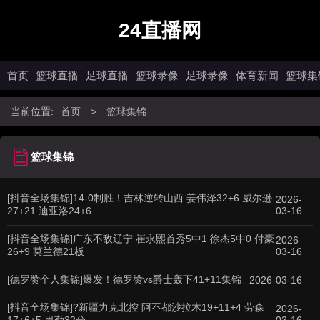
24直播网
首页
篮球直播
足球直播
篮球录像
足球录像
体育新闻
篮球集
当前位置:
首页
>
篮球集锦
篮球集锦
[抖音全场集锦]14-0制胜！吉林逆转山西 姜伟泽32+6 威尔逊
2026-
27+21 迪亚洛24+6
03-16
[抖音全场集锦]广东不敌辽宁 崔永熙首秀5中1 徐杰5中0 付豪
2026-
26+9 莫兰德21板
03-16
[德罗赞个人集锦]爆发！德罗赞vs爵士轰下41+11集锦
2026-03-16
[抖音全场集锦]?新疆力克北控 阿不都沙拉木19+11+4 劳森
2026-