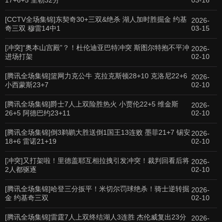
17+6+5 里勒32分
03-16
[CCTV全场集锦]东契奇30+三双&绝杀 湖人加时胜掘金 约基
2026-
奇三双 穆雷14中1
03-15
[冲突]“奥本山宫殿”？！杜伦迪亚巴特冲突 斯图尔特抱不平冲
2026-
进场打架
02-10
[腾讯全场集锦]篮网力克公牛 克拉克斯顿28+10 克洛尼22+6
2026-
小西蒙斯23+7
02-10
[腾讯全场集锦]爵士7人上双险胜热火 小贾伦22+5 维金斯
2026-
26+5 阿德巴约23+11
02-10
[腾讯全场集锦]倒3鹈鹕大胜送倒1国王13连败 墨菲21+7 锡安
2026-
18+6 雷诺21+19
02-10
[冲突]又打架啦！里德盖耶互相拉拽引发冲突！裁判回看后将
2026-
2人都驱逐
02-10
[腾讯全场集锦]哈登三分扳平！米切尔罚球绝杀！骑士逆转掘
2026-
金 约基奇三双
02-10
[腾讯全场集锦]雷霆7人上双终结湖人3连胜 杰伦威复出23分
2026-