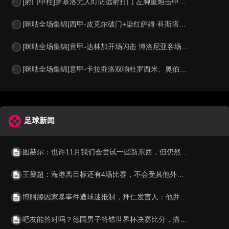
[射门中柱]罗慕洛无人盯防远射打门 左脚重炮击中立柱外侧
[咪咕全场集锦]西甲-皮克尔破门+染红萨姆·科斯塔建功 马略卡2-1逆转西班牙人
[咪咕全场集锦]意甲-达林加开场闪击 博洛尼亚客场1-0萨索洛
[咪咕全场集锦]意甲-卡拉乔洛双响杜罗西米、奥伯特染红 十人比萨3-1十人卡利亚里
足球新闻
图赫尔：也许11月我们会尝试一些新东西，但仍然会保持竞争力
王燊超：海港离目标还有4场比赛，不会受其他外界的影响
博阿滕因家暴事件遭球迷抵制，拜仁发言人：他并不是回来工作
吧友能答对吗？德国男子答错世界杯决赛比分，痛失百万元奖金