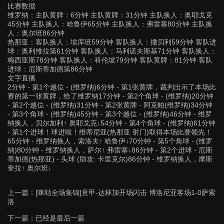
比赛数据
维罗纳：主队黄牌：6分钟 主队黄牌：31分钟 主队换人：奥耶戈克
45分钟 主队换人：哈鲁伊65分钟 主队换人：弗雷塞80分钟 主队换
人：奥尔班86分钟
热那亚：客队换人：埃库班59分钟 客队换人：撒贝利59分钟 客队进
球：奥利维拉第61分钟 客队换人：马利诺夫斯基71分钟 客队换人：
梅西亚斯78分钟 客队换人：科伦坡79分钟 客队黄牌：81分钟 客队
进球：厄斯蒂加德第86分钟
文字直播
2分钟 - 第1个越位 - (维罗纳)6分钟 - 第1张黄牌，裁判出示了本场比
赛的第一张黄牌，给了维罗纳17分钟 - 第2个角球 - (维罗纳)20分钟
- 第2个越位 - (维罗纳)31分钟 - 第2张黄牌 - 阿克帕(维罗纳)34分钟
- 第3个角球 - (维罗纳)45分钟 - 第3个越位 - (维罗纳)46分钟 - 维罗
纳换人，贝尔加利↑ 奥耶戈克↓54分钟 - 第4个角球 - (维罗纳)61分钟
- 第1个进球！球进啦！维蒂尼亚(热那亚 射门)取得本场比赛领先！
65分钟 - 维罗纳换人，索洛夫↑ 哈鲁伊↓70分钟 - 第5个角球 - (维罗
纳)80分钟 - 维罗纳换人，萨尔↑ 弗雷塞↓86分钟 - 第2个进球 - 厄斯
蒂加德(热那亚) - 头球 (助攻: 卡里克尔)86分钟 - 维罗纳换人，摩斯
奎拉↑ 奥尔班↓
上一篇：
[咪咕全场集锦]意甲-达林加开场闪击 博洛尼亚客场1-0萨索
洛
下一篇：已经是最后一篇