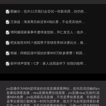
图赫尔：也许11月我们会尝试一些新东西，但仍然会保持竞争力
王燊超：海港离目标还有4场比赛，不会受其他外界的影响
博阿滕因家暴事件遭球迷抵制，拜仁发言人：他并不是回来工作
吧友能答对吗？德国男子答错世界杯决赛比分，痛失百万元奖金
韩媒：阿根廷借中国抬价要800万欧参赛费！韩国认为溢价3倍后放弃
获环球声望奖！C罗：家人说我该停下 但我仍能帮球队为何不继续？
jrs直播作为NBA篮球迷的在线直播观看网站，提供高清流畅的jrs
直播低调看直播，nba直播免费在线观看，jrs直播nba(无插件)直
播NBA免费，jrs低调看高清直播，不管是季前赛直播、常规赛还
是季后赛我们都将第一时间为您带来，致力于为全球篮球爱好者
打造一个无界限、无延迟的观赛体验平台，让每一位球迷都能轻