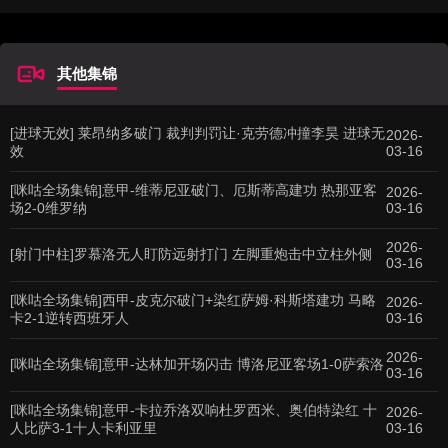
其他集锦
[进球无效] 莱昂纳多破门 裁判判罚让·克劳德冲撞李昊 进球无
2026-
效
03-16
[咪咕全场集锦]意甲-维蒂尼亚破门、厄斯蒂高建功 热那亚客
2026-
场2-0维罗纳
03-16
2026-
[射门中柱]罗慕洛无人盯防远射打门 左脚重炮击中立柱外侧
03-16
[咪咕全场集锦]西甲-皮克尔破门+染红萨姆·科斯塔建功 马略
2026-
卡2-1逆转西班牙人
03-16
2026-
[咪咕全场集锦]意甲-达林加开场闪击 博洛尼亚客场1-0萨索洛
03-16
[咪咕全场集锦]意甲-卡拉乔洛双响杜罗西米、奥伯特染红 十
2026-
人比萨3-1十人卡利亚里
03-16