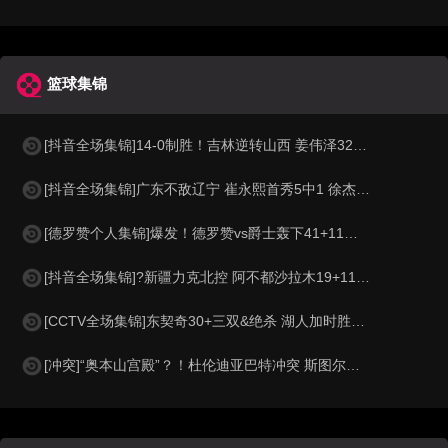
篮球集锦
[抖音全场集锦]14-0制胜！吉林逆转山西 姜伟泽32+6 威尔逊27+21 迪亚洛24+6
[抖音全场集锦]广东不敌辽宁 崔永熙首秀5中1 徐杰5中0 付豪26+9 莫兰德21板
[德罗赞个人集锦]爆发！德罗赞vs爵士轰下41+11集锦
[抖音全场集锦]?新疆力克北控 阿不都沙拉木19+11+4 劳森17+6+5 里勒32分
[CCTV全场集锦]东契奇30+三双&绝杀 湖人加时胜掘金 约基奇三双 穆雷14中1
[冲突]“奥本山宫殿”？！杜伦迪亚巴特冲突 斯图尔特抱不平冲进场打架