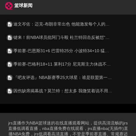
篮球新闻
迪文岑佐：迈克-布朗非常出色 他能激发每个人的最大潜力
键来！前NBA球员批阿门斗殴 杜兰特回击反被怼“别又走另一条路”
季前赛-巴恩斯31+6 巴雷特25分 小波特34+10 猛龙险胜篮网
季前赛-巴格利18+11 莱利17分 尼克斯主力休战不敌奇才
『吧友评选』NBA新赛季25大球星：谁是联盟第一大前锋？
因伤缺席揭幕战？莫兰特：想太多 我微笑着说不用担心你就别担心
jrs直播作为NBA篮球迷的在线直播观看网站，提供高清流畅的jrs
直播低调看直播，nba直播免费在线观看，jrs直播nba(无插件)直
播NBA免费，jrs低调看高清直播，不管是季前赛直播、常规赛还