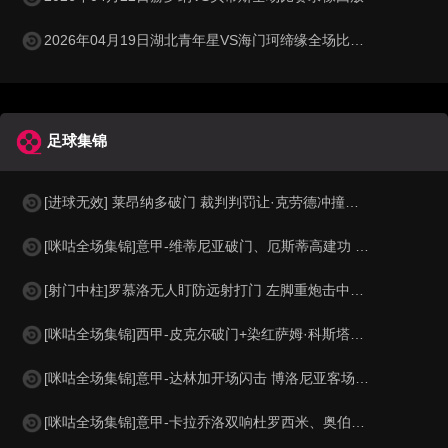
2026年04月19日湖北青年星VS海门珂缔缘全场比赛录像回放
足球集锦
[进球无效] 莱昂纳多破门 裁判判罚让·克劳德冲撞李昊 进球无效
[咪咕全场集锦]意甲-维蒂尼亚破门、厄斯蒂高建功 热那亚客场2-0维罗纳
[射门中柱]罗慕洛无人盯防远射打门 左脚重炮击中立柱外侧
[咪咕全场集锦]西甲-皮克尔破门+染红萨姆·科斯塔建功 马略卡2-1逆转西班牙人
[咪咕全场集锦]意甲-达林加开场闪击 博洛尼亚客场1-0萨索洛
[咪咕全场集锦]意甲-卡拉乔洛双响杜罗西米、奥伯特染红 十人比萨3-1十人卡利亚里