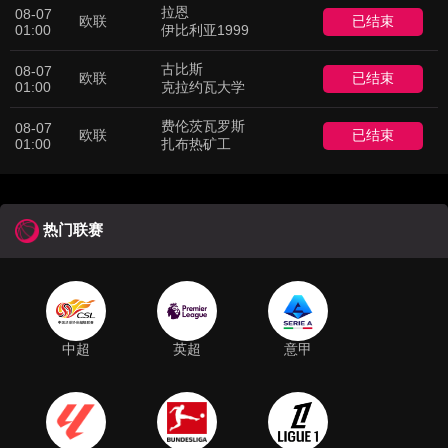
拉恩
08-07
欧联
已结束
01:00
伊比利亚1999
古比斯
08-07
欧联
已结束
01:00
克拉约瓦大学
费伦茨瓦罗斯
08-07
欧联
已结束
01:00
扎布热矿工
热门联赛
中超
英超
意甲